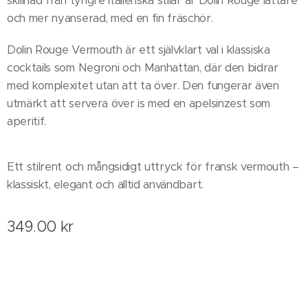
skillnad från tyngre italienska stilar är Dolin Rouge lättare
och mer nyanserad, med en fin fräschör.
Dolin Rouge Vermouth är ett självklart val i klassiska
cocktails som Negroni och Manhattan, där den bidrar
med komplexitet utan att ta över. Den fungerar även
utmärkt att servera över is med en apelsinzest som
aperitif.
Ett stilrent och mångsidigt uttryck för fransk vermouth –
klassiskt, elegant och alltid användbart.
349.00
kr