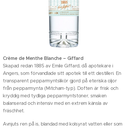
Crème de Menthe Blanche – Giffard
Skapad redan 1885 av Emile Giffard, då apotekare i
Angers, som förvandlade sitt apotek till ett destilleri. En
transparent pepparmyntslikör gjord på eteriska oljor
från pepparmynta (Mitcham-typ). Doften är frisk och
kryddig med tydliga pepparmyntstoner, smaken
balanserad och intensiv med en extrem känsla av
fräschhet.
Avnjuts ren på is, blandad med kolsyrat vatten eller som