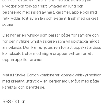
och lätt rostad ek, tillsammans med subtila inslag av
kryddor och torkad frukt. Smaken är rund och
balanserad med inslag av malt, karamell, äpple och mild
fatkrydda, följt av en len och elegant finish med diskret
sötma.
Det här är en whisky som passar både för samlare och
för den nyfikne whiskyälskaren som vill upptäcka något
annorlunda. Den kan avnjutas ren för att uppskatta dess
komplexitet, eller med några droppar vatten för att
öppna upp fler aromer.
Matsui Snake Edition kombinerar japansk whiskytradition
med kreativt uttryck – en begränsad utgåva med både
karaktär och berättelse.
998.00
kr