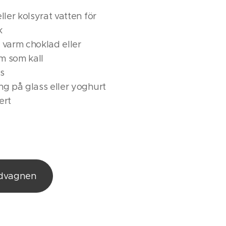
ler kolsyrat vatten för
k
, varm choklad eller
m som kall
es
g på glass eller yoghurt
ert
ndvagnen