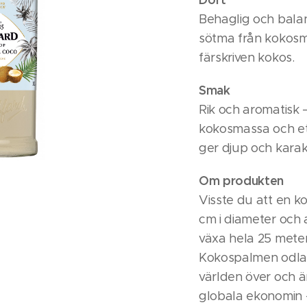
Behaglig och balan
sötma från kokosm
färskriven kokos.
Smak
Rik och aromatisk –
kokosmassa och ett
ger djup och karak
Om produkten
Visste du att en ko
cm i diameter och
växa hela 25 mete
Kokospalmen odlas 
världen över och är
globala ekonomin –