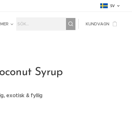
SV
MER
KUNDVAGN
Coconut Syrup
, exotisk & fyllig