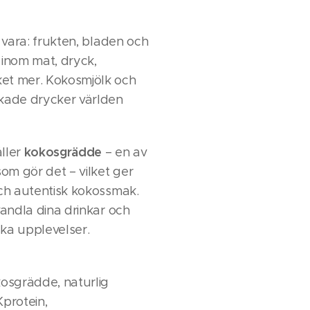
l vara: frukten, bladen och
inom mat, dryck,
et mer. Kokosmjölk och
skade drycker världen
kokosgrädde
ller
– en av
m gör det – vilket ger
och autentisk kokossmak.
vandla dina drinkar och
iska upplevelser.
kosgrädde, naturlig
protein,