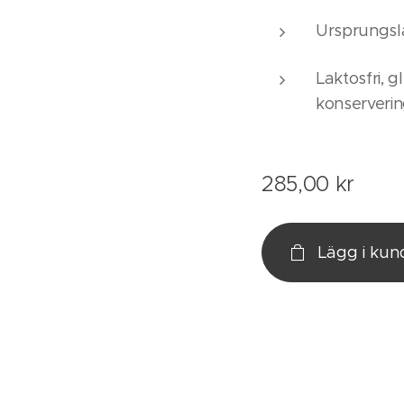
Ursprungsl
Laktosfri, g
konserveri
285,00
kr
Lägg i ku