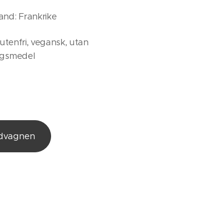
and: Frankrike
lutenfri, vegansk, utan
ngsmedel
ndvagnen