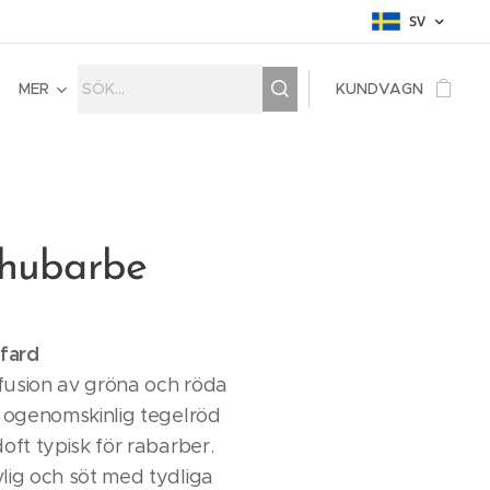
SV
MER
KUNDVAGN
Rhubarbe
ffard
infusion av gröna och röda
t ogenomskinlig tegelröd
oft typisk för rabarber.
lig och söt med tydliga