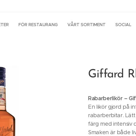
ETER
FÖR RESTAURANG
VÅRT SORTIMENT
SOCIAL
Giffard 
Rabarberlikör – Gi
En likör gjord på 
rabarberbitar. Lät
färg med intensiv d
Smaken är både liv