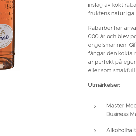
inslag av kokt rab
fruktens naturliga 
Rabarber har använ
000 år och blev po
Gi
engelsmännen.
fångar den kokta 
är perfekt på ege
eller som smakfull 
Utmärkelser:
Master Medal
Business M
Alkoholhalt