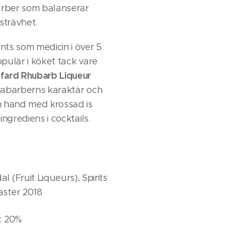
arber som balanserar
strävhet.
ts som medicin i över 5
pulär i köket tack vare
ffard Rhubarb Liqueur
rabarberns karaktär och
n hand med krossad is
ingrediens i cocktails.
 (Fruit Liqueurs), Spirits
aster 2018
: 20%