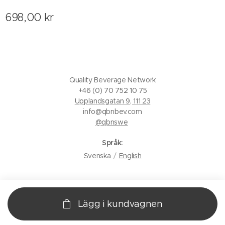
698,00
kr
Quality Beverage Network
+46 (0) 70 752 10 75
Upplandsgatan 9, 111 23
info@qbnbev.com
@qbnswe
Språk
Svenska
English
Lägg i kundvagnen