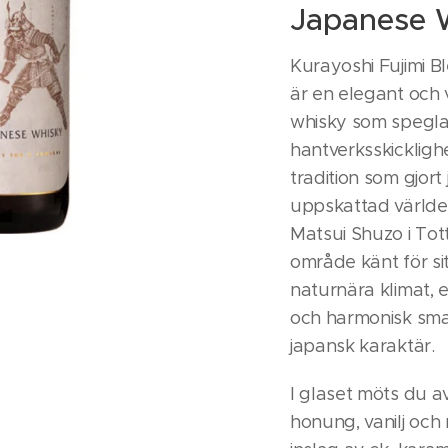
Japanese 
Kurayoshi Fujimi 
är en elegant och
whisky som speglar
hantverksskickligh
tradition som gjor
uppskattad världe
Matsui Shuzo i Tott
område känt för si
naturnära klimat, 
och harmonisk sma
japansk karaktär.
I glaset möts du a
honung, vanilj och 