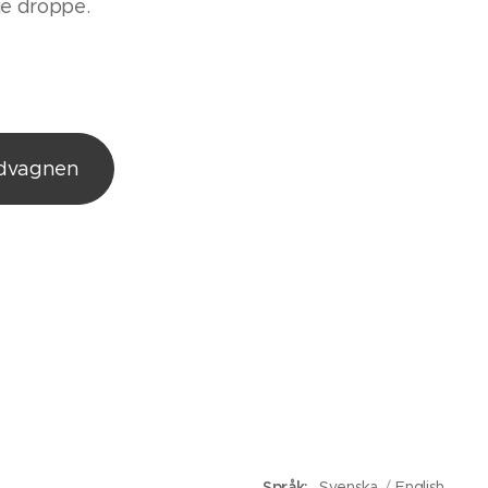
rje droppe.
ndvagnen
Språk
Svenska
English