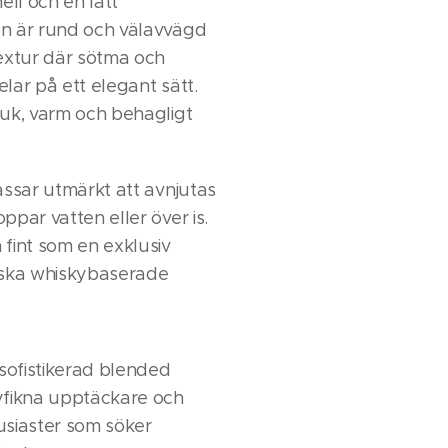
ell och en lätt
n är rund och välavvägd
extur där sötma och
lar på ett elegant sätt.
uk, varm och behagligt
assar utmärkt att avnjutas
ppar vatten eller över is.
fint som en exklusiv
iska whiskybaserade
 sofistikerad blended
yfikna upptäckare och
usiaster som söker