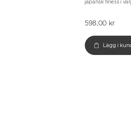
japansk finess i va
598,00
kr
Lägg i ku