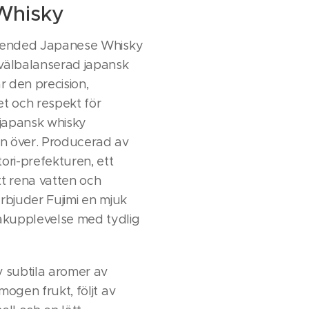
Whisky
Blended Japanese Whisky
 välbalanserad japansk
 den precision,
et och respekt för
t japansk whisky
n över. Producerad av
ori-prefekturen, ett
tt rena vatten och
erbjuder Fujimi en mjuk
kupplevelse med tydlig
v subtila aromer av
mogen frukt, följt av