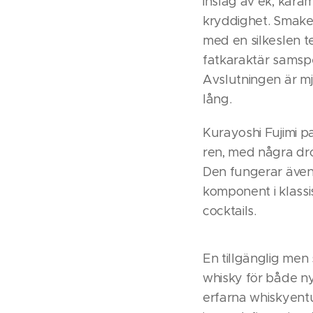
inslag av ek, karam
kryddighet. Smake
med en silkeslen t
fatkaraktär samspe
Avslutningen är mj
lång.
Kurayoshi Fujimi p
ren, med några dro
Den fungerar även 
komponent i klass
cocktails.
En tillgänglig men
whisky för både n
erfarna whiskyent