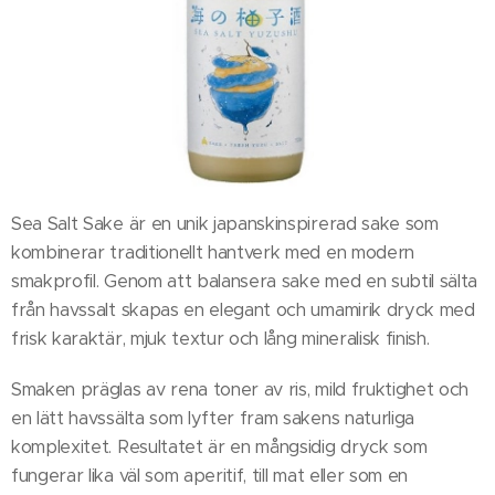
Sea Salt Sake är en unik japanskinspirerad sake som
kombinerar traditionellt hantverk med en modern
smakprofil. Genom att balansera sake med en subtil sälta
från havssalt skapas en elegant och umamirik dryck med
frisk karaktär, mjuk textur och lång mineralisk finish.
Smaken präglas av rena toner av ris, mild fruktighet och
en lätt havssälta som lyfter fram sakens naturliga
komplexitet. Resultatet är en mångsidig dryck som
fungerar lika väl som aperitif, till mat eller som en