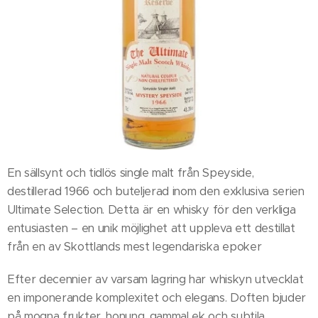
En sällsynt och tidlös single malt från Speyside,
destillerad 1966 och buteljerad inom den exklusiva serien
Ultimate Selection. Detta är en whisky för den verkliga
entusiasten – en unik möjlighet att uppleva ett destillat
från en av Skottlands mest legendariska epoker
Efter decennier av varsam lagring har whiskyn utvecklat
en imponerande komplexitet och elegans. Doften bjuder
på mogna frukter, honung, gammal ek och subtila