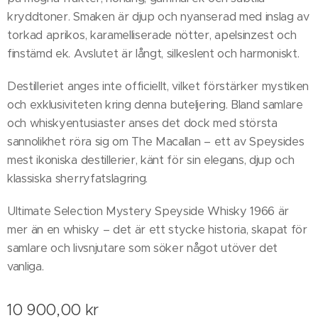
kryddtoner. Smaken är djup och nyanserad med inslag av
torkad aprikos, karamelliserade nötter, apelsinzest och
finstämd ek. Avslutet är långt, silkeslent och harmoniskt.
Destilleriet anges inte officiellt, vilket förstärker mystiken
och exklusiviteten kring denna buteljering. Bland samlare
och whiskyentusiaster anses det dock med största
sannolikhet röra sig om The Macallan – ett av Speysides
mest ikoniska destillerier, känt för sin elegans, djup och
klassiska sherryfatslagring.
Ultimate Selection Mystery Speyside Whisky 1966 är
mer än en whisky – det är ett stycke historia, skapat för
samlare och livsnjutare som söker något utöver det
vanliga.
10 900,00
kr